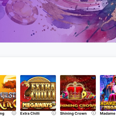
ing
Extra Chilli
Shining Crown
Madame 