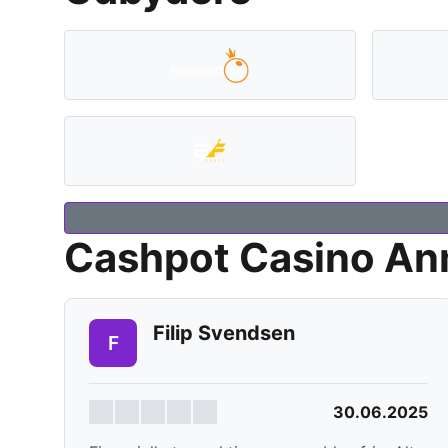
Cashpot Casino An
Filip Svendsen
F
30.06.2025