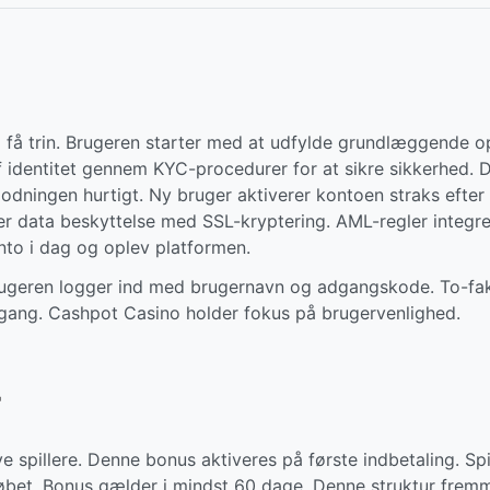
i få trin. Brugeren starter med at udfylde grundlæggende 
 identitet gennem KYC-procedurer for at sikre sikkerhed. 
modningen hurtigt. Ny bruger aktiverer kontoen straks eft
rer data beskyttelse med SSL-kryptering. AML-regler integr
onto i dag og oplev platformen.
ugeren logger ind med brugernavn og adgangskode. To-faktor 
dgang. Cashpot Casino holder fokus på brugervenlighed.
r
e spillere. Denne bonus aktiveres på første indbetaling. Sp
bet. Bonus gælder i mindst 60 dage. Denne struktur fremm