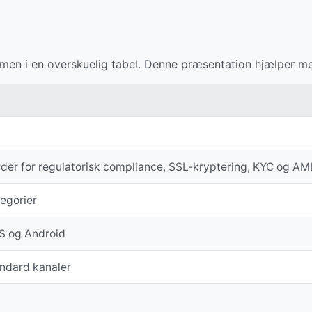
en i en overskuelig tabel. Denne præsentation hjælper med
der for regulatorisk compliance, SSL-kryptering, KYC og AM
tegorier
S og Android
andard kanaler