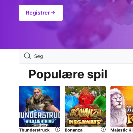
Registrer
Populære spil
Thunderstruck
Bonanza
Majestic K