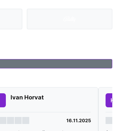
Ivan Horvat
He
H
16.11.2025