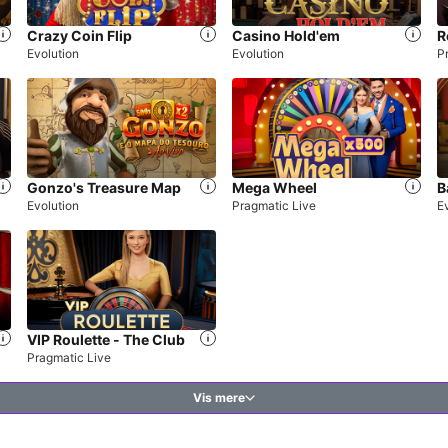
Crazy Coin Flip
Casino Hold'em
R
Evolution
Evolution
P
Gonzo's Treasure Map
Mega Wheel
B
Evolution
Pragmatic Live
E
VIP Roulette - The Club
Pragmatic Live
Vis mere