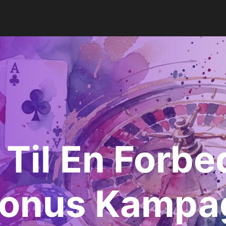
Til En Forbe
bonus Kampa