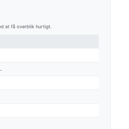
 at få overblik hurtigt.
L