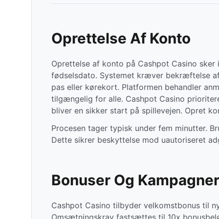
Oprettelse Af Konto
Oprettelse af konto på Cashpot Casino sker 
fødselsdato. Systemet kræver bekræftelse af
pas eller kørekort. Platformen behandler an
tilgængelig for alle. Cashpot Casino priorite
bliver en sikker start på spillevejen. Opret k
Procesen tager typisk under fem minutter. Br
Dette sikrer beskyttelse mod uautoriseret a
Bonuser Og Kampagne
Cashpot Casino tilbyder velkomstbonus til ny
Omsætningskrav fastsættes til 10x bonusbelø