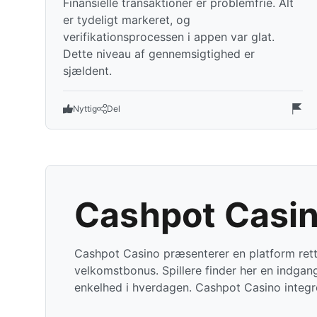
Finansielle transaktioner er problemfrie. Alt
er tydeligt markeret, og
verifikationsprocessen i appen var glat.
Dette niveau af gennemsigtighed er
sjældent.
Nyttig
Del
Cashpot Casi
Cashpot Casino præsenterer en platform rett
velkomstbonus. Spillere finder her en indgang 
enkelhed i hverdagen. Cashpot Casino integr